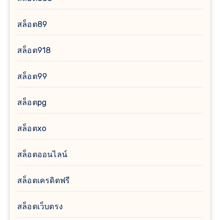
สล็อต89
สล็อต918
สล็อต99
สล็อตpg
สล็อตxo
สล็อตออนไลน์
สล็อตเครดิตฟรี
สล็อตเว็บตรง