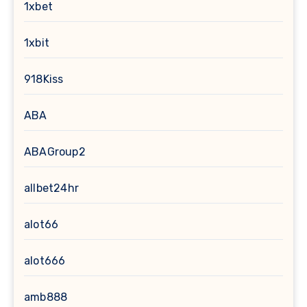
1xbet
1xbit
918Kiss
ABA
ABAGroup2
allbet24hr
alot66
alot666
amb888