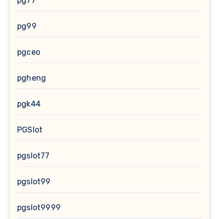
pg77
pg99
pgceo
pgheng
pgk44
PGSlot
pgslot77
pgslot99
pgslot9999