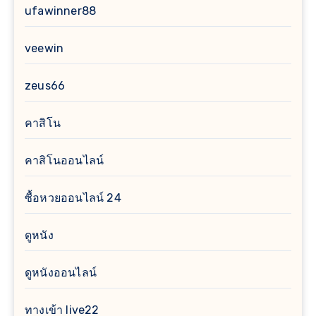
ufawinner88
veewin
zeus66
คาสิโน
คาสิโนออนไลน์
ซื้อหวยออนไลน์ 24
ดูหนัง
ดูหนังออนไลน์
ทางเข้า live22