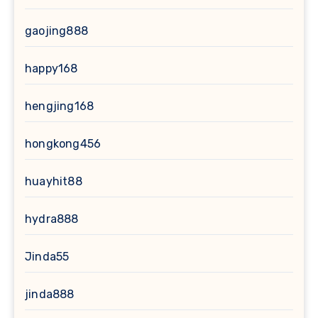
gaojing888
happy168
hengjing168
hongkong456
huayhit88
hydra888
Jinda55
jinda888