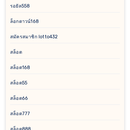
รอยัล558
ล็อกดาวน์168
สมัครสมาชิก lotto432
สล็อต
สล็อต168
สล็อต55
สล็อต66
สล็อต777
สล็อต888