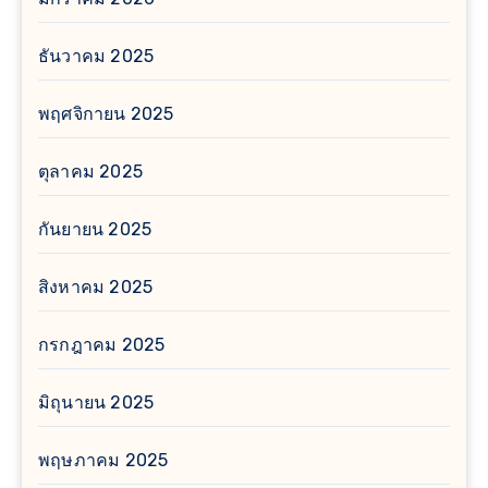
ธันวาคม 2025
พฤศจิกายน 2025
ตุลาคม 2025
กันยายน 2025
สิงหาคม 2025
กรกฎาคม 2025
มิถุนายน 2025
พฤษภาคม 2025