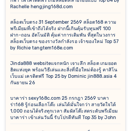
กีฬา ไพ่ เครดิตฟรี เกมสล็อตหลายร้อยแบบ Top 84 by
Rachelle hengjing168d.com
สล็อตเว็บตรง 31 September 2569 สล็อต168 ความ
พรีเมียมที่เข้าถึงได้จริง ฝากนี้เกินคุ้มรับทุนฟรี 100
ฝาก-ถอน อัตโนมัติ คุ้มค่าการเดิมพัน ที่สุดในวงการ
สล็อตเว็บตรง ของรางวัลกำลังรอ เจ้าของใหม่ Top 57
by Richie tangtem168e.com
Jinda888 websiteแจกหนัก เจาะลึก สล็อต เกมยอด
ฮิตแห่งยุค พร้อมวิธีเล่นและสิ่งที่มือใหม่ต้องรู้ คาสิโน
เว็บแม่ เครดิตฟรี Top 25 by Dominic jin888.asia 4
กันยายน 26
บาคาร่า sexy168c.com 25 กรกฎา 2569 บาคา
ร่า168 รู้ก่อนเลือกโต๊ะ เล่นได้มั่นใจกว่า สายวัดใจได้
1,000 ถอนได้จริงทุกเวลา สัมผัสโต๊ะสดระดับพรีเมียม
บาคาร่า เข้าเล่นวันนี้ รับโปรดีทันที Top 35 by John