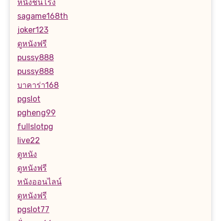
หนังชนโรง
sagame168th
joker123
ดูหนังฟรี
pussy888
pussy888
บาคาร่า168
pgslot
pgheng99
fullslotpg
live22
ดูหนัง
ดูหนังฟรี
หนังออนไลน์
ดูหนังฟรี
pgslot77