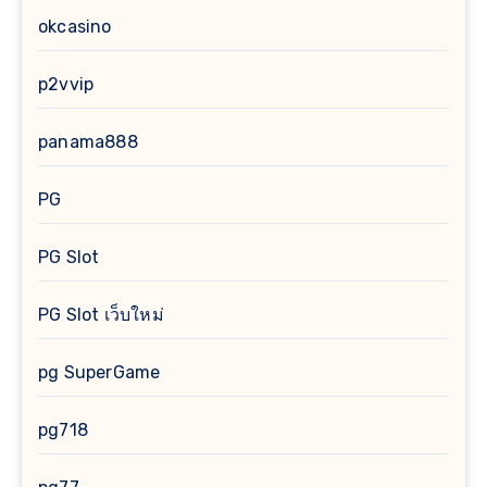
okcasino
p2vvip
panama888
PG
PG Slot
PG Slot เว็บใหม่
pg SuperGame
pg718