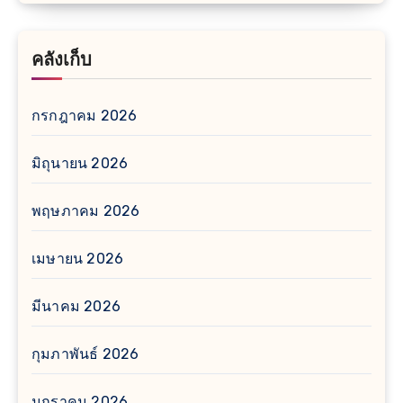
คลังเก็บ
กรกฎาคม 2026
มิถุนายน 2026
พฤษภาคม 2026
เมษายน 2026
มีนาคม 2026
กุมภาพันธ์ 2026
มกราคม 2026