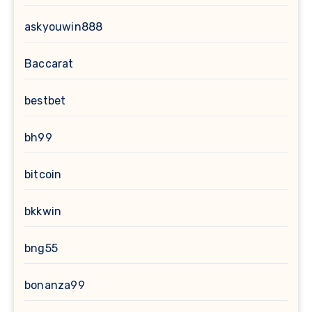
askyouwin888
Baccarat
bestbet
bh99
bitcoin
bkkwin
bng55
bonanza99