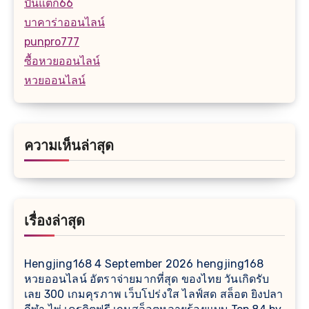
ปั่นแตก66
บาคาร่าออนไลน์
punpro777
ซื้อหวยออนไลน์
หวยออนไลน์
ความเห็นล่าสุด
เรื่องล่าสุด
Hengjing168 4 September 2026 hengjing168
หวยออนไลน์ อัตราจ่ายมากที่สุด ของไทย วันเกิดรับ
เลย 300 เกมคุรภาพ เว็บโปร่งใส ไลฟ์สด สล็อต ยิงปลา