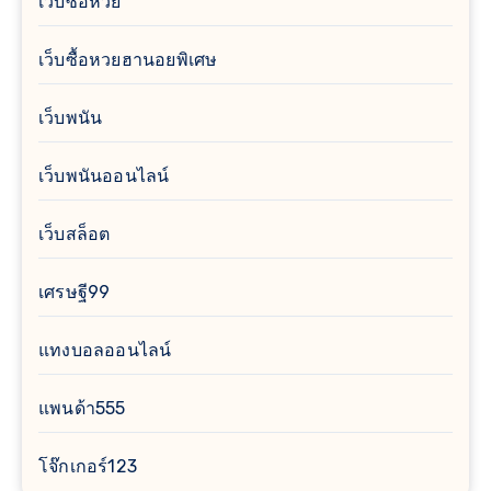
เว็บซื้อหวย
เว็บซื้อหวยฮานอยพิเศษ
เว็บพนัน
เว็บพนันออนไลน์
เว็บสล็อต
เศรษฐี99
แทงบอลออนไลน์
แพนด้า555
โจ๊กเกอร์123