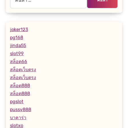
สำหรับ:
joker123
pg168
jinda55
slot99
สล็อต66
สล็อตเว็บตรง
สล็อตเว็บตรง
สล็อต888
สล็อต888
pgslot
pussy888
บาคาร่า
slotxo