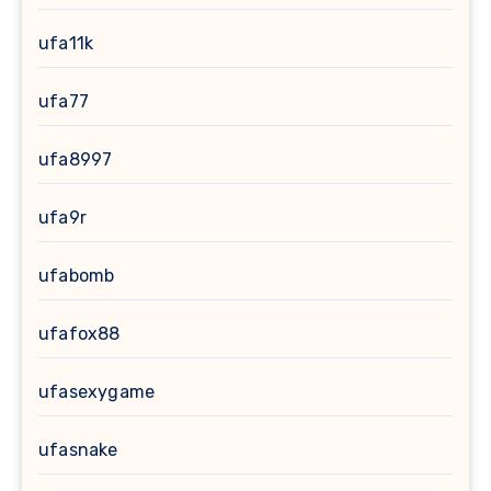
ufa11k
ufa77
ufa8997
ufa9r
ufabomb
ufafox88
ufasexygame
ufasnake