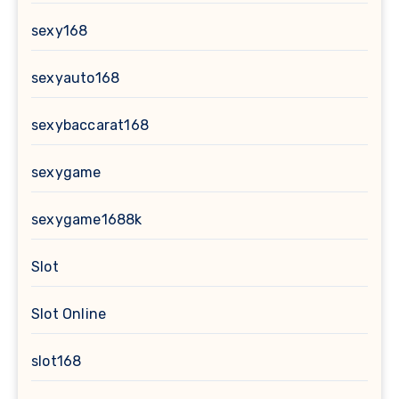
sexy168
sexyauto168
sexybaccarat168
sexygame
sexygame1688k
Slot
Slot Online
slot168