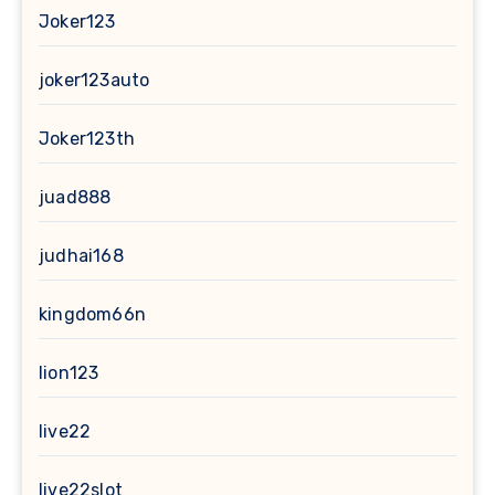
Joker123
joker123auto
Joker123th
juad888
judhai168
kingdom66n
lion123
live22
live22slot