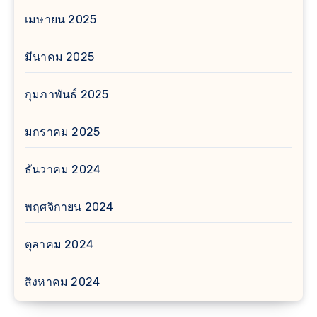
เมษายน 2025
มีนาคม 2025
กุมภาพันธ์ 2025
มกราคม 2025
ธันวาคม 2024
พฤศจิกายน 2024
ตุลาคม 2024
สิงหาคม 2024