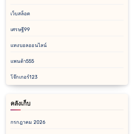
เว็บสล็อต
เศรษฐี99
แทงบอลออนไลน์
แพนด้า555
โจ๊กเกอร์123
คลังเก็บ
กรกฎาคม 2026