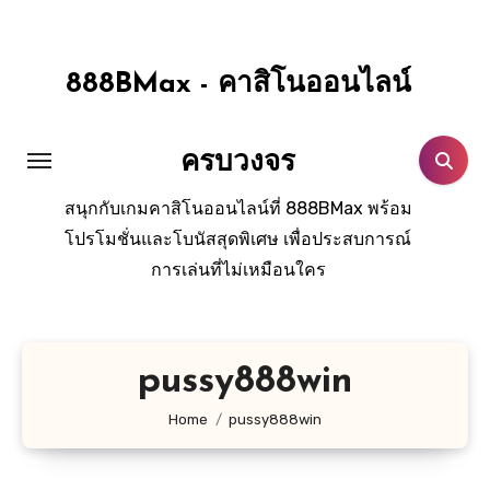
Skip
to
content
888BMax - คาสิโนออนไลน์
ครบวงจร
สนุกกับเกมคาสิโนออนไลน์ที่ 888BMax พร้อม
โปรโมชั่นและโบนัสสุดพิเศษ เพื่อประสบการณ์
การเล่นที่ไม่เหมือนใคร
pussy888win
Home
pussy888win