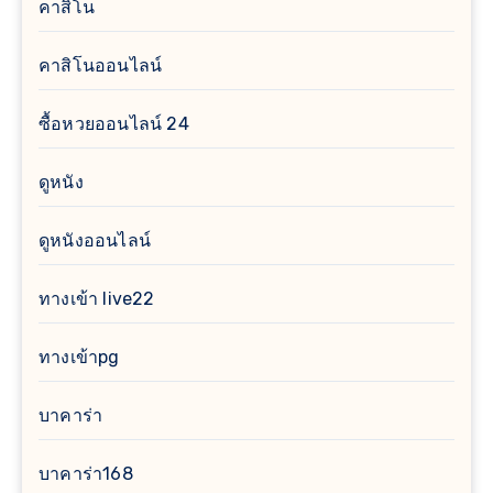
คาสิโน
คาสิโนออนไลน์
ซื้อหวยออนไลน์ 24
ดูหนัง
ดูหนังออนไลน์
ทางเข้า live22
ทางเข้าpg
บาคาร่า
บาคาร่า168