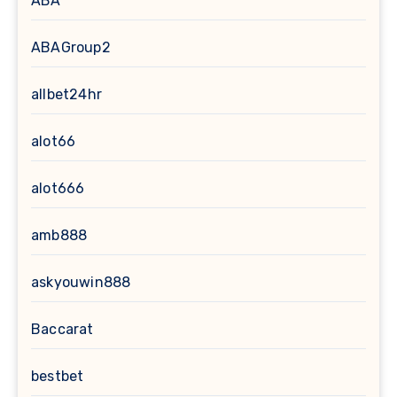
ABA
ABAGroup2
allbet24hr
alot66
alot666
amb888
askyouwin888
Baccarat
bestbet