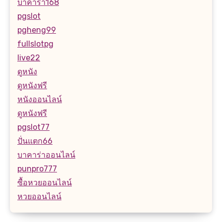
บาคาร่า168
pgslot
pgheng99
fullslotpg
live22
ดูหนัง
ดูหนังฟรี
หนังออนไลน์
ดูหนังฟรี
pgslot77
ปั่นแตก66
บาคาร่าออนไลน์
punpro777
ซื้อหวยออนไลน์
หวยออนไลน์