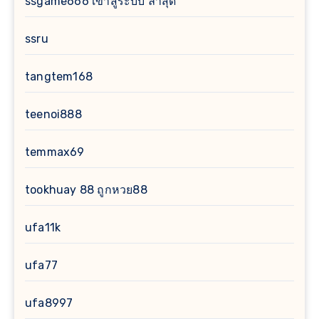
ssgame666 เข้าสู่ระบบ ล่าสุด
ssru
tangtem168
teenoi888
temmax69
tookhuay 88 ถูกหวย88
ufa11k
ufa77
ufa8997