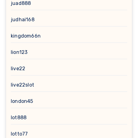
juad888
judhai168
kingdom66n
lion123
live22
live22slot
london45
lot888
lotto77