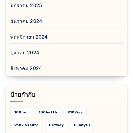
มกราคม 2025
ธันวาคม 2024
พฤศจิกายน 2024
ตุลาคม 2024
สิงหาคม 2024
ป้ายกำกับ
188bet
188betth
918Kiss
918kissauto
Betway
Funny18