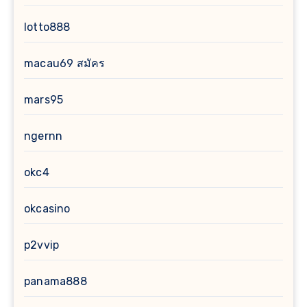
lotto888
macau69 สมัคร
mars95
ngernn
okc4
okcasino
p2vvip
panama888