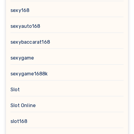
sexy168
sexyauto168
sexybaccarat168
sexygame
sexygame1688k
Slot
Slot Online
slot168