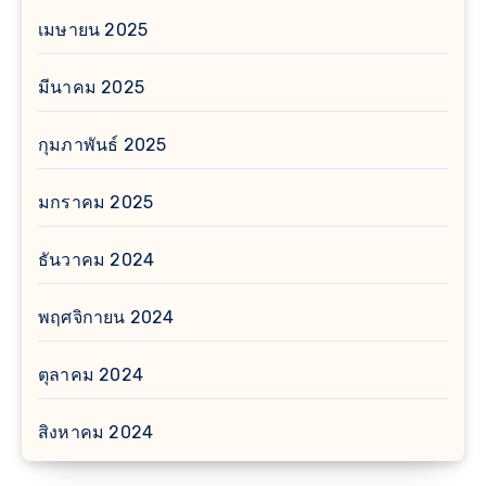
เมษายน 2025
มีนาคม 2025
กุมภาพันธ์ 2025
มกราคม 2025
ธันวาคม 2024
พฤศจิกายน 2024
ตุลาคม 2024
สิงหาคม 2024