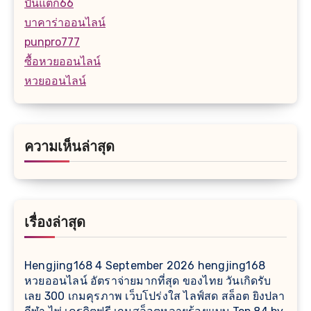
ปั่นแตก66
บาคาร่าออนไลน์
punpro777
ซื้อหวยออนไลน์
หวยออนไลน์
ความเห็นล่าสุด
เรื่องล่าสุด
Hengjing168 4 September 2026 hengjing168
หวยออนไลน์ อัตราจ่ายมากที่สุด ของไทย วันเกิดรับ
เลย 300 เกมคุรภาพ เว็บโปร่งใส ไลฟ์สด สล็อต ยิงปลา