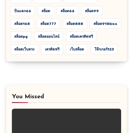
ปั่นแตก66
สล็อต
สล็อต66
สล็อต99
สล็อต168
สล็อต777
สล็อต888
สล็อต918kiss
สล็อตpg
สล็อตออนไลน์
สล็อตเครดิตฟรี
สล็อตเว็บตรง
เครดิตฟรี
เว็บสล็อต
โจ๊กเกอร์123
You Missed