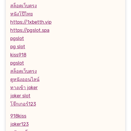
สล็อตเว็บตรง
หนังโป๊ไทย
https://1xbetth.vip
https://pgslot.spa
pgslot
pg slot
kiss918
pgslot
สล็อตเว็บตรง
ดูหนังออนไลน์
ทางเข้า joker
joker slot
โจ๊กเกอร์123
918kiss
joker123