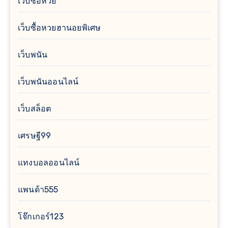
เว็บซื้อหวย
เว็บซื้อหวยฮานอยพิเศษ
เว็บพนัน
เว็บพนันออนไลน์
เว็บสล็อต
เศรษฐี99
แทงบอลออนไลน์
แพนด้า555
โจ๊กเกอร์123