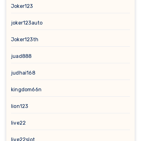
Joker123
joker123auto
Joker123th
juad888
judhai168
kingdom66n
lion123
live22
live22slot