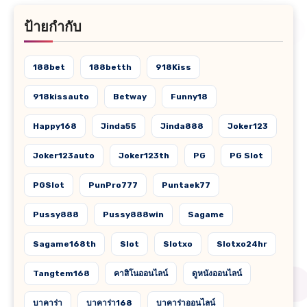
ป้ายกำกับ
188bet
188betth
918Kiss
918kissauto
Betway
Funny18
Happy168
Jinda55
Jinda888
Joker123
Joker123auto
Joker123th
PG
PG Slot
PGSlot
PunPro777
Puntaek77
Pussy888
Pussy888win
Sagame
Sagame168th
Slot
Slotxo
Slotxo24hr
Tangtem168
คาสิโนออนไลน์
ดูหนังออนไลน์
บาคาร่า
บาคาร่า168
บาคาร่าออนไลน์