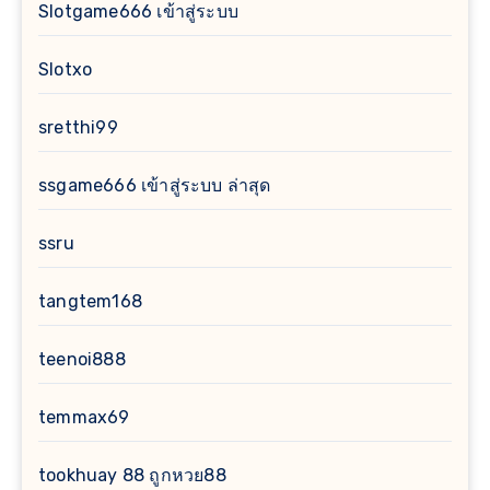
Slotgame666 เข้าสู่ระบบ
Slotxo
sretthi99
ssgame666 เข้าสู่ระบบ ล่าสุด
ssru
tangtem168
teenoi888
temmax69
tookhuay 88 ถูกหวย88