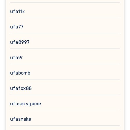
ufa11k
ufa77
ufa8997
ufa9r
ufabomb
ufafox88
ufasexygame
ufasnake