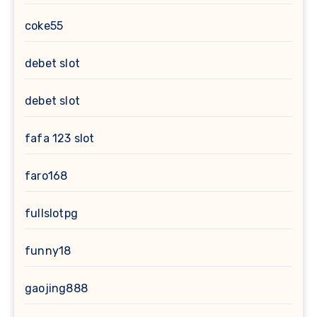
coke55
debet slot
debet slot
fafa 123 slot
faro168
fullslotpg
funny18
gaojing888