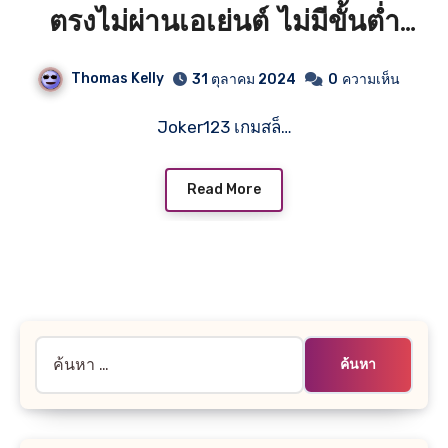
ตรงไม่ผ่านเอเย่นต์ ไม่มีขั้นต่ำ
October 2024 casino
Thomas Kelly
31 ตุลาคม 2024
0
ความเห็น
onlineเว็บเปิดใหม่ โจ๊กเกอร์123
Joker123 เกมสล็…
เครดิตฟรี Top 63 by Landon
โจ๊กเกอร์123 Joker123ths.me 20
Read More
ค้นหา
สำหรับ: