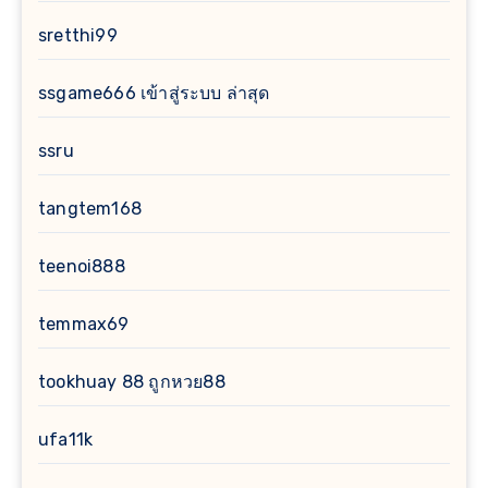
sretthi99
ssgame666 เข้าสู่ระบบ ล่าสุด
ssru
tangtem168
teenoi888
temmax69
tookhuay 88 ถูกหวย88
ufa11k