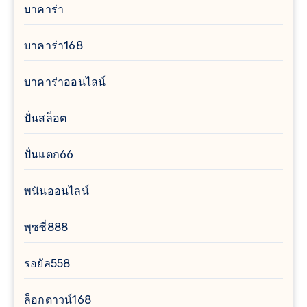
บาคาร่า
บาคาร่า168
บาคาร่าออนไลน์
ปั่นสล็อต
ปั่นแตก66
พนันออนไลน์
พุซซี่888
รอยัล558
ล็อกดาวน์168