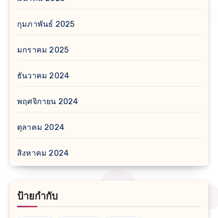
กุมภาพันธ์ 2025
มกราคม 2025
ธันวาคม 2024
พฤศจิกายน 2024
ตุลาคม 2024
สิงหาคม 2024
ป้ายกำกับ