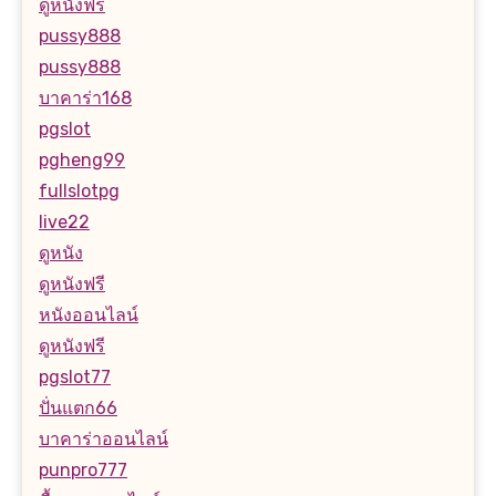
ดูหนังฟรี
pussy888
pussy888
บาคาร่า168
pgslot
pgheng99
fullslotpg
live22
ดูหนัง
ดูหนังฟรี
หนังออนไลน์
ดูหนังฟรี
pgslot77
ปั่นแตก66
บาคาร่าออนไลน์
punpro777