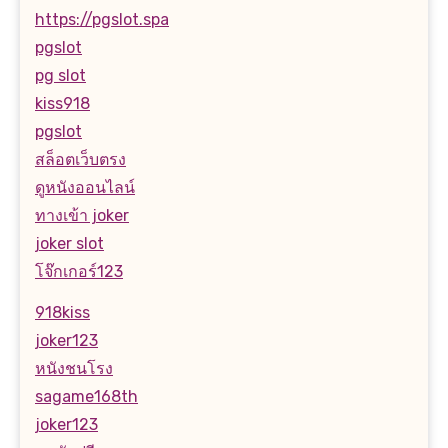
https://pgslot.spa
pgslot
pg slot
kiss918
pgslot
สล็อตเว็บตรง
ดูหนังออนไลน์
ทางเข้า joker
joker slot
โจ๊กเกอร์123
918kiss
joker123
หนังชนโรง
sagame168th
joker123