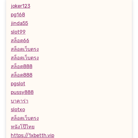
joker123
pg168
jinda55
slot99
สล็อต66
สล็อตเว็บตรง
สล็อตเว็บตรง
สล็อต888
สล็อต888
pgslot
pussy888
บาคาร่า
slotxo
สล็อตเว็บตรง
หนังโป๊ไทย
https://1xbetth.vip