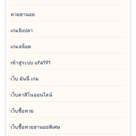
หวยฮานอย
เกมยิงปลา
เกมสล็อต
เข้าสู่ระบบ ufa191
เว็บ มันนี่ เกม
เว็บคาสิโนออนไลน์
เว็บซื้อหวย
เว็บซื้อหวยฮานอยพิเศษ