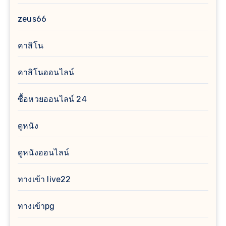
zeus66
คาสิโน
คาสิโนออนไลน์
ซื้อหวยออนไลน์ 24
ดูหนัง
ดูหนังออนไลน์
ทางเข้า live22
ทางเข้าpg