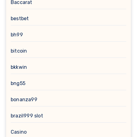
Baccarat
bestbet
bh99
bitcoin
bkkwin
bng55
bonanza99
brazil999 slot
Casino