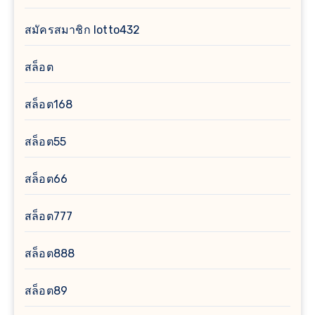
สมัครสมาชิก lotto432
สล็อต
สล็อต168
สล็อต55
สล็อต66
สล็อต777
สล็อต888
สล็อต89