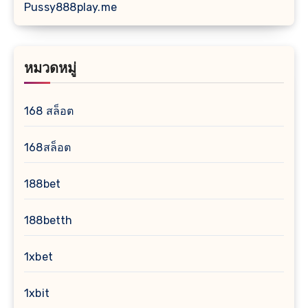
Pussy888play.me
หมวดหมู่
168 สล็อต
168สล็อต
188bet
188betth
1xbet
1xbit