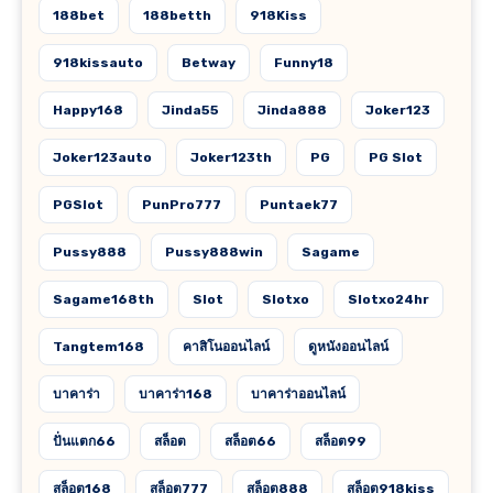
188bet
188betth
918Kiss
918kissauto
Betway
Funny18
Happy168
Jinda55
Jinda888
Joker123
Joker123auto
Joker123th
PG
PG Slot
PGSlot
PunPro777
Puntaek77
Pussy888
Pussy888win
Sagame
Sagame168th
Slot
Slotxo
Slotxo24hr
Tangtem168
คาสิโนออนไลน์
ดูหนังออนไลน์
บาคาร่า
บาคาร่า168
บาคาร่าออนไลน์
ปั่นแตก66
สล็อต
สล็อต66
สล็อต99
สล็อต168
สล็อต777
สล็อต888
สล็อต918kiss