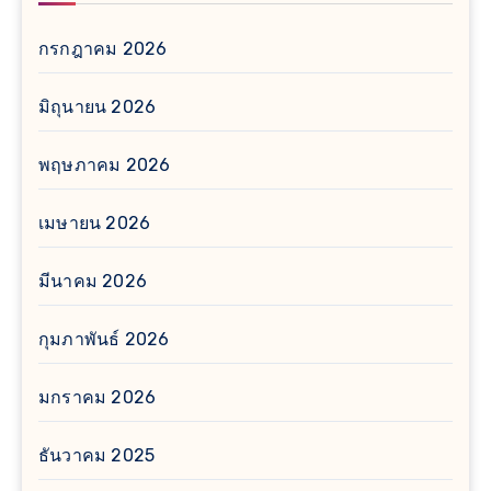
กรกฎาคม 2026
มิถุนายน 2026
พฤษภาคม 2026
เมษายน 2026
มีนาคม 2026
กุมภาพันธ์ 2026
มกราคม 2026
ธันวาคม 2025