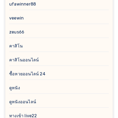
ufawinner88
veewin
zeus66
คาสิโน
คาสิโนออนไลน์
ซื้อหวยออนไลน์ 24
ดูหนัง
ดูหนังออนไลน์
ทางเข้า live22