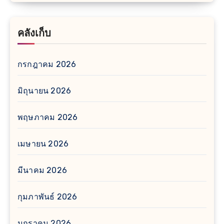
คลังเก็บ
กรกฎาคม 2026
มิถุนายน 2026
พฤษภาคม 2026
เมษายน 2026
มีนาคม 2026
กุมภาพันธ์ 2026
มกราคม 2026