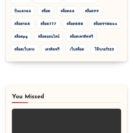
ปั่นแตก66
สล็อต
สล็อต66
สล็อต99
สล็อต168
สล็อต777
สล็อต888
สล็อต918kiss
สล็อตpg
สล็อตออนไลน์
สล็อตเครดิตฟรี
สล็อตเว็บตรง
เครดิตฟรี
เว็บสล็อต
โจ๊กเกอร์123
You Missed