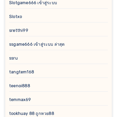
Slotgame666 เข้าสู่ระบบ
Slotxo
sretthi99
ssgame666 เข้าสู่ระบบ ล่าสุด
ssru
tangtem168
teenoi888
temmax69
tookhuay 88 ถูกหวย88