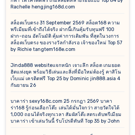
กีฬา ไพ่ เครดิตฟรี เกมสล็อตหลายร้อยแบบ Top 84 by
Rachelle hengjing168d.com
สล็อตเว็บตรง 31 September 2569 สล็อต168 ความ
พรีเมียมที่เข้าถึงได้จริง ฝากนี้เกินคุ้มรับทุนฟรี 100
ฝาก-ถอน อัตโนมัติ คุ้มค่าการเดิมพัน ที่สุดในวงการ
สล็อตเว็บตรง ของรางวัลกำลังรอ เจ้าของใหม่ Top 57
by Richie tangtem168e.com
Jinda888 websiteแจกหนัก เจาะลึก สล็อต เกมยอด
ฮิตแห่งยุค พร้อมวิธีเล่นและสิ่งที่มือใหม่ต้องรู้ คาสิโน
เว็บแม่ เครดิตฟรี Top 25 by Dominic jin888.asia 4
กันยายน 26
บาคาร่า sexy168c.com 25 กรกฎา 2569 บาคา
ร่า168 รู้ก่อนเลือกโต๊ะ เล่นได้มั่นใจกว่า สายวัดใจได้
1,000 ถอนได้จริงทุกเวลา สัมผัสโต๊ะสดระดับพรีเมียม
บาคาร่า เข้าเล่นวันนี้ รับโปรดีทันที Top 35 by John