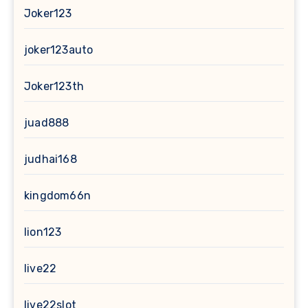
Joker123
joker123auto
Joker123th
juad888
judhai168
kingdom66n
lion123
live22
live22slot