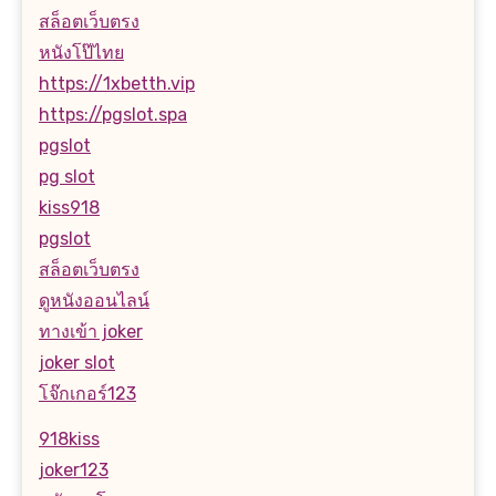
สล็อตเว็บตรง
หนังโป๊ไทย
https://1xbetth.vip
https://pgslot.spa
pgslot
pg slot
kiss918
pgslot
สล็อตเว็บตรง
ดูหนังออนไลน์
ทางเข้า joker
joker slot
โจ๊กเกอร์123
918kiss
joker123