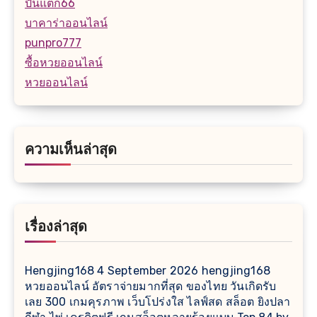
ปั่นแตก66
บาคาร่าออนไลน์
punpro777
ซื้อหวยออนไลน์
หวยออนไลน์
ความเห็นล่าสุด
เรื่องล่าสุด
Hengjing168 4 September 2026 hengjing168
หวยออนไลน์ อัตราจ่ายมากที่สุด ของไทย วันเกิดรับ
เลย 300 เกมคุรภาพ เว็บโปร่งใส ไลฟ์สด สล็อต ยิงปลา