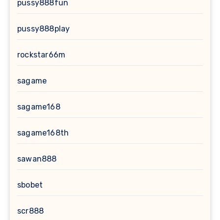
pussy888fun
pussy888play
rockstar66m
sagame
sagame168
sagame168th
sawan888
sbobet
scr888