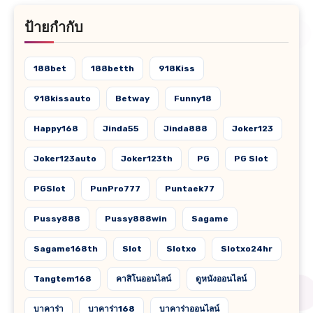
ป้ายกำกับ
188bet
188betth
918Kiss
918kissauto
Betway
Funny18
Happy168
Jinda55
Jinda888
Joker123
Joker123auto
Joker123th
PG
PG Slot
PGSlot
PunPro777
Puntaek77
Pussy888
Pussy888win
Sagame
Sagame168th
Slot
Slotxo
Slotxo24hr
Tangtem168
คาสิโนออนไลน์
ดูหนังออนไลน์
บาคาร่า
บาคาร่า168
บาคาร่าออนไลน์