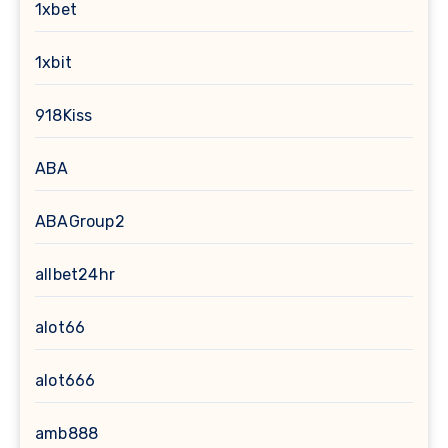
1xbet
1xbit
918Kiss
ABA
ABAGroup2
allbet24hr
alot66
alot666
amb888