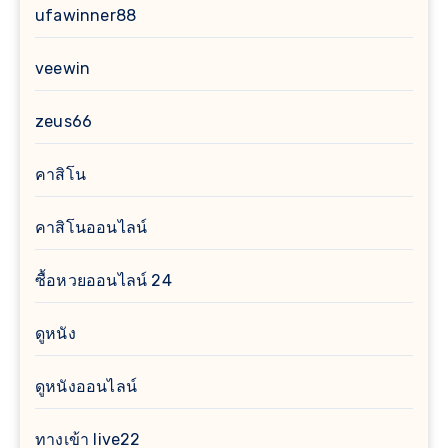
ufawinner88
veewin
zeus66
คาสิโน
คาสิโนออนไลน์
ซื้อหวยออนไลน์ 24
ดูหนัง
ดูหนังออนไลน์
ทางเข้า live22