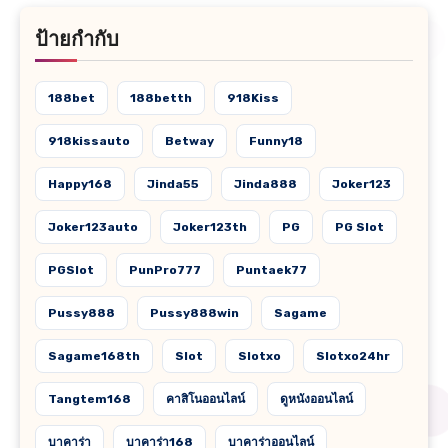
ป้ายกำกับ
188bet
188betth
918Kiss
918kissauto
Betway
Funny18
Happy168
Jinda55
Jinda888
Joker123
Joker123auto
Joker123th
PG
PG Slot
PGSlot
PunPro777
Puntaek77
Pussy888
Pussy888win
Sagame
Sagame168th
Slot
Slotxo
Slotxo24hr
Tangtem168
คาสิโนออนไลน์
ดูหนังออนไลน์
บาคาร่า
บาคาร่า168
บาคาร่าออนไลน์