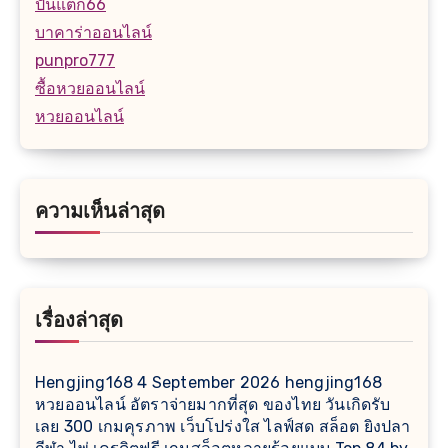
ปั่นแตก66
บาคาร่าออนไลน์
punpro777
ซื้อหวยออนไลน์
หวยออนไลน์
ความเห็นล่าสุด
เรื่องล่าสุด
Hengjing168 4 September 2026 hengjing168
หวยออนไลน์ อัตราจ่ายมากที่สุด ของไทย วันเกิดรับ
เลย 300 เกมคุรภาพ เว็บโปร่งใส ไลฟ์สด สล็อต ยิงปลา