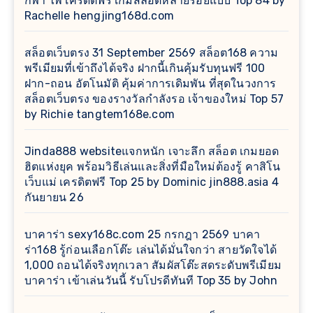
กีฬา ไพ่ เครดิตฟรี เกมสล็อตหลายร้อยแบบ Top 84 by
Rachelle hengjing168d.com
สล็อตเว็บตรง 31 September 2569 สล็อต168 ความ
พรีเมียมที่เข้าถึงได้จริง ฝากนี้เกินคุ้มรับทุนฟรี 100
ฝาก-ถอน อัตโนมัติ คุ้มค่าการเดิมพัน ที่สุดในวงการ
สล็อตเว็บตรง ของรางวัลกำลังรอ เจ้าของใหม่ Top 57
by Richie tangtem168e.com
Jinda888 websiteแจกหนัก เจาะลึก สล็อต เกมยอด
ฮิตแห่งยุค พร้อมวิธีเล่นและสิ่งที่มือใหม่ต้องรู้ คาสิโน
เว็บแม่ เครดิตฟรี Top 25 by Dominic jin888.asia 4
กันยายน 26
บาคาร่า sexy168c.com 25 กรกฎา 2569 บาคา
ร่า168 รู้ก่อนเลือกโต๊ะ เล่นได้มั่นใจกว่า สายวัดใจได้
1,000 ถอนได้จริงทุกเวลา สัมผัสโต๊ะสดระดับพรีเมียม
บาคาร่า เข้าเล่นวันนี้ รับโปรดีทันที Top 35 by John