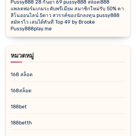
Pussy888 28 กันยา 69 pussy888 สล็อต888
แพลตฟอร์มเกมระดับพรีเมียม สมาชิกใหม่รับ 50% คา
สิโนออนไลน์ 5ดาว สวรรค์ของนักลงทุน pussy888
สมัครไว เล่นได้ทันที Top 49 by Brooke
Pussy888play.me
หมวดหมู่
168 สล็อต
168สล็อต
188bet
188betth