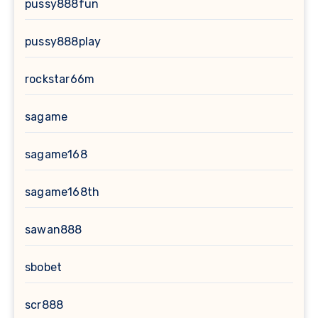
pussy888fun
pussy888play
rockstar66m
sagame
sagame168
sagame168th
sawan888
sbobet
scr888