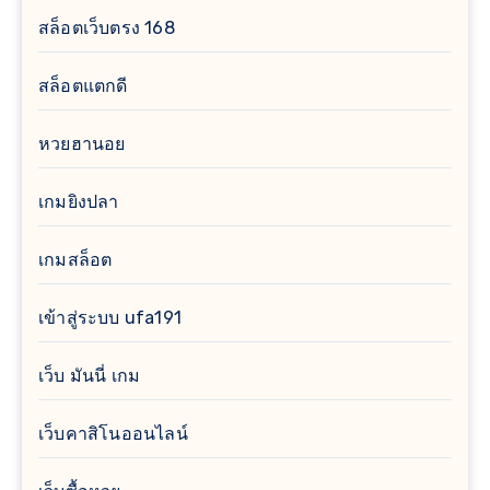
สล็อตเว็บตรง 168
สล็อตแตกดี
หวยฮานอย
เกมยิงปลา
เกมสล็อต
เข้าสู่ระบบ ufa191
เว็บ มันนี่ เกม
เว็บคาสิโนออนไลน์