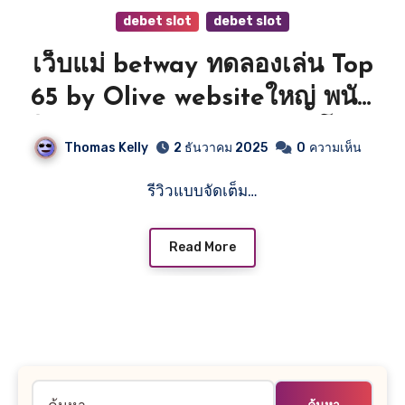
debet slot
debet slot
เว็บแม่ betway ทดลองเล่น Top
65 by Olive websiteใหญ่ พนัน
กีฬาครบทุกชนิด พร้อมคาสิโนสด
Thomas Kelly
2 ธันวาคม 2025
0
ความเห็น
24 ชั่วโมง 20 ธันวา 2025
รีวิวแบบจัดเต็ม…
casino
Read More
ค้นหา