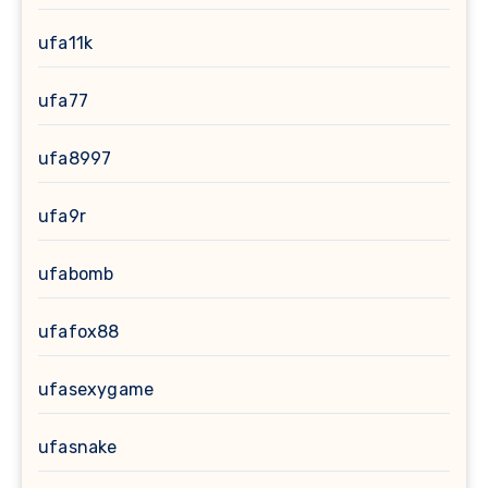
ufa11k
ufa77
ufa8997
ufa9r
ufabomb
ufafox88
ufasexygame
ufasnake