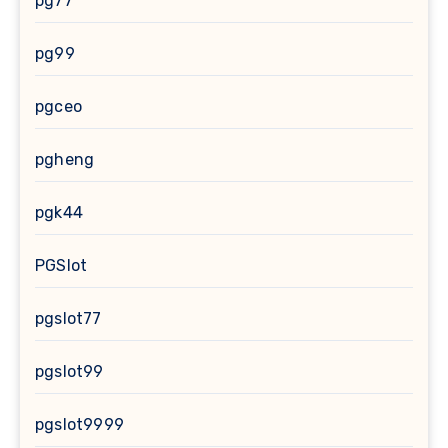
pg77
pg99
pgceo
pgheng
pgk44
PGSlot
pgslot77
pgslot99
pgslot9999