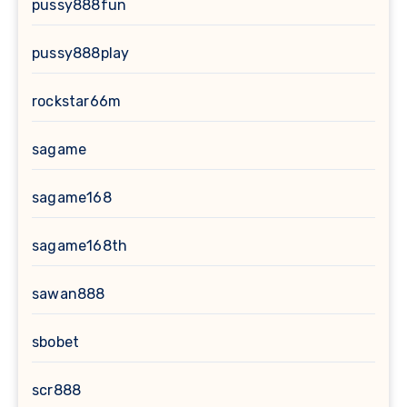
pussy888fun
pussy888play
rockstar66m
sagame
sagame168
sagame168th
sawan888
sbobet
scr888