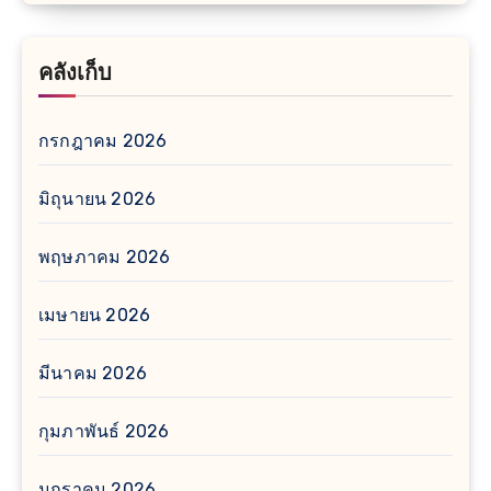
คลังเก็บ
กรกฎาคม 2026
มิถุนายน 2026
พฤษภาคม 2026
เมษายน 2026
มีนาคม 2026
กุมภาพันธ์ 2026
มกราคม 2026