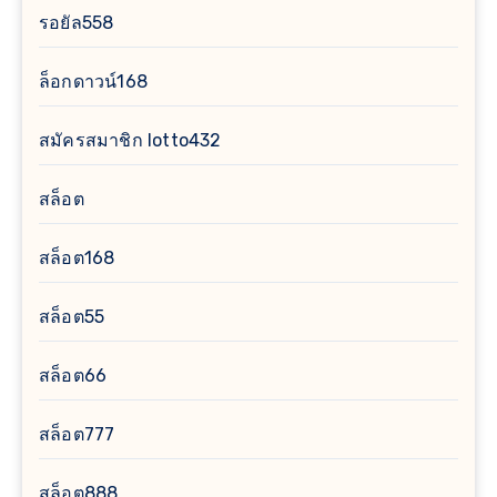
รอยัล558
ล็อกดาวน์168
สมัครสมาชิก lotto432
สล็อต
สล็อต168
สล็อต55
สล็อต66
สล็อต777
สล็อต888