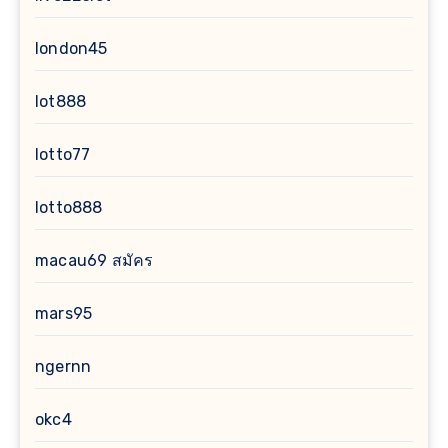
london45
lot888
lotto77
lotto888
macau69 สมัคร
mars95
ngernn
okc4