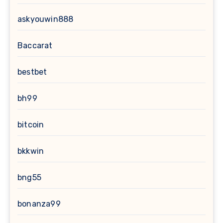
askyouwin888
Baccarat
bestbet
bh99
bitcoin
bkkwin
bng55
bonanza99