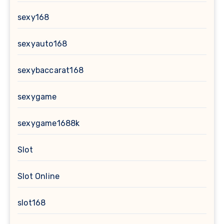
sexy168
sexyauto168
sexybaccarat168
sexygame
sexygame1688k
Slot
Slot Online
slot168