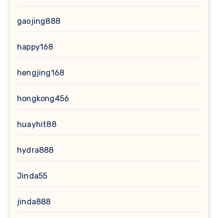
gaojing888
happy168
hengjing168
hongkong456
huayhit88
hydra888
Jinda55
jinda888