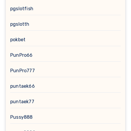
pgslotfish
pgslotth
pokbet
PunPro66
PunPro777
puntaek66
puntaek77
Pussy888