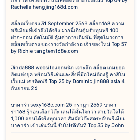
กีฬา ไพ่ เครดิตฟรี เกมสล็อตหลายร้อยแบบ Top 84 by
Rachelle hengjing168d.com
สล็อตเว็บตรง 31 September 2569 สล็อต168 ความ
พรีเมียมที่เข้าถึงได้จริง ฝากนี้เกินคุ้มรับทุนฟรี 100
ฝาก-ถอน อัตโนมัติ คุ้มค่าการเดิมพัน ที่สุดในวงการ
สล็อตเว็บตรง ของรางวัลกำลังรอ เจ้าของใหม่ Top 57
by Richie tangtem168e.com
Jinda888 websiteแจกหนัก เจาะลึก สล็อต เกมยอด
ฮิตแห่งยุค พร้อมวิธีเล่นและสิ่งที่มือใหม่ต้องรู้ คาสิโน
เว็บแม่ เครดิตฟรี Top 25 by Dominic jin888.asia 4
กันยายน 26
บาคาร่า sexy168c.com 25 กรกฎา 2569 บาคา
ร่า168 รู้ก่อนเลือกโต๊ะ เล่นได้มั่นใจกว่า สายวัดใจได้
1,000 ถอนได้จริงทุกเวลา สัมผัสโต๊ะสดระดับพรีเมียม
บาคาร่า เข้าเล่นวันนี้ รับโปรดีทันที Top 35 by John