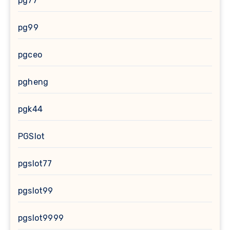
pg77
pg99
pgceo
pgheng
pgk44
PGSlot
pgslot77
pgslot99
pgslot9999