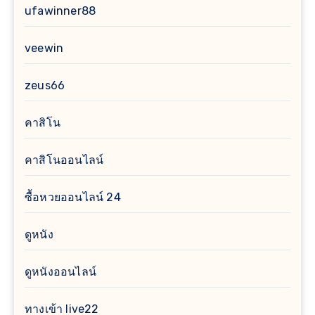
ufawinner88
veewin
zeus66
คาสิโน
คาสิโนออนไลน์
ซื้อหวยออนไลน์ 24
ดูหนัง
ดูหนังออนไลน์
ทางเข้า live22