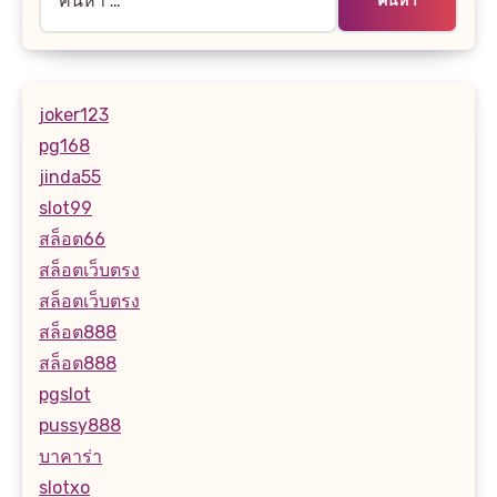
สำหรับ:
joker123
pg168
jinda55
slot99
สล็อต66
สล็อตเว็บตรง
สล็อตเว็บตรง
สล็อต888
สล็อต888
pgslot
pussy888
บาคาร่า
slotxo