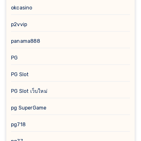
okcasino
p2vvip
panama888
PG
PG Slot
PG Slot เว็บใหม่
pg SuperGame
pg718