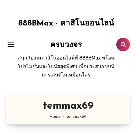
Skip
to
content
888BMax - คาสิโนออนไลน์
ครบวงจร
สนุกกับเกมคาสิโนออนไลน์ที่ 888BMax พร้อม
โปรโมชั่นและโบนัสสุดพิเศษ เพื่อประสบการณ์
การเล่นที่ไม่เหมือนใคร
temmax69
Home
temmax69