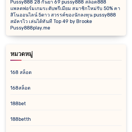
Pussy888 28 กันยา 69 pussy888 สล็อต888
แพลตฟอร์มเกมระดับพรีเมียม สมาชิกใหม่รับ 50% คา
สิโนออนไลน์ 5ดาว สวรรค์ของนักลงทุน pussy888
สมัครไว เล่นได้ทันที Top 49 by Brooke
Pussy888play.me
หมวดหมู่
168 สล็อต
168สล็อต
188bet
188betth