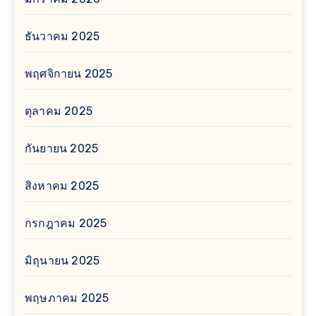
ธันวาคม 2025
พฤศจิกายน 2025
ตุลาคม 2025
กันยายน 2025
สิงหาคม 2025
กรกฎาคม 2025
มิถุนายน 2025
พฤษภาคม 2025