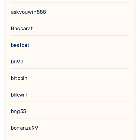
askyouwin888
Baccarat
bestbet
bh99
bitcoin
bkkwin
bng55
bonanza99