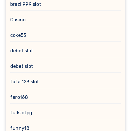
brazil999 slot
Casino
coke55
debet slot
debet slot
fafa 123 slot
faro168
fullslotpg
funny18