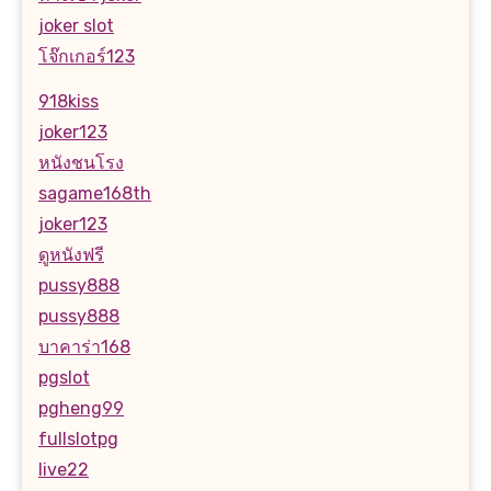
joker slot
โจ๊กเกอร์123
918kiss
joker123
หนังชนโรง
sagame168th
joker123
ดูหนังฟรี
pussy888
pussy888
บาคาร่า168
pgslot
pgheng99
fullslotpg
live22