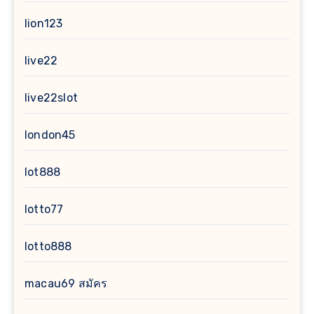
lion123
live22
live22slot
london45
lot888
lotto77
lotto888
macau69 สมัคร