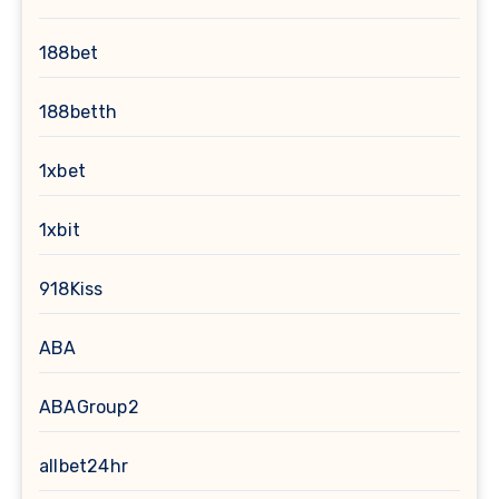
188bet
188betth
1xbet
1xbit
918Kiss
ABA
ABAGroup2
allbet24hr