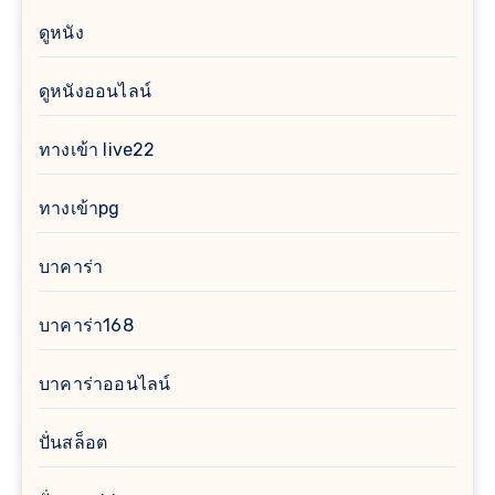
ดูหนัง
ดูหนังออนไลน์
ทางเข้า live22
ทางเข้าpg
บาคาร่า
บาคาร่า168
บาคาร่าออนไลน์
ปั่นสล็อต