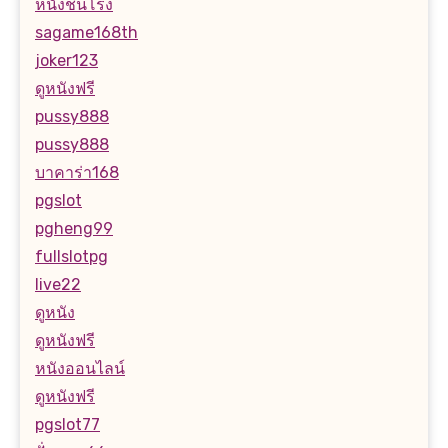
หนังชนโรง
sagame168th
joker123
ดูหนังฟรี
pussy888
pussy888
บาคาร่า168
pgslot
pgheng99
fullslotpg
live22
ดูหนัง
ดูหนังฟรี
หนังออนไลน์
ดูหนังฟรี
pgslot77