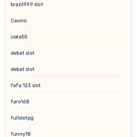
brazil999 slot
Casino
coke55
debet slot
debet slot
fafa 123 slot
faro168
fullslotpg
funny18