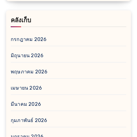
คลังเก็บ
กรกฎาคม 2026
มิถุนายน 2026
พฤษภาคม 2026
เมษายน 2026
มีนาคม 2026
กุมภาพันธ์ 2026
มกราคม 2026