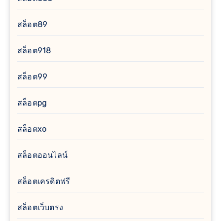
สล็อต89
สล็อต918
สล็อต99
สล็อตpg
สล็อตxo
สล็อตออนไลน์
สล็อตเครดิตฟรี
สล็อตเว็บตรง