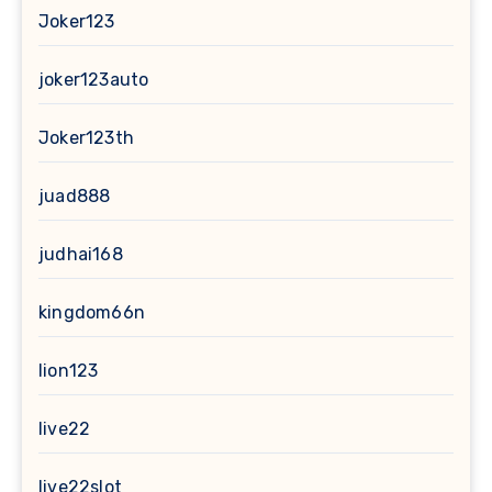
Joker123
joker123auto
Joker123th
juad888
judhai168
kingdom66n
lion123
live22
live22slot