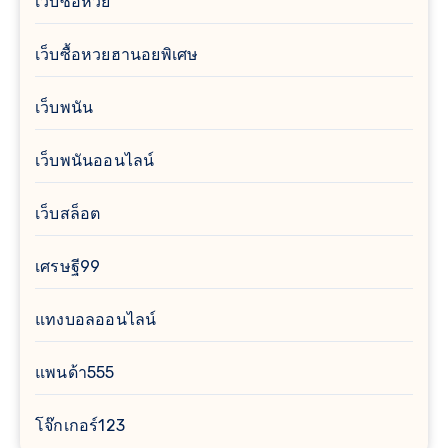
เว็บซื้อหวย
เว็บซื้อหวยฮานอยพิเศษ
เว็บพนัน
เว็บพนันออนไลน์
เว็บสล็อต
เศรษฐี99
แทงบอลออนไลน์
แพนด้า555
โจ๊กเกอร์123