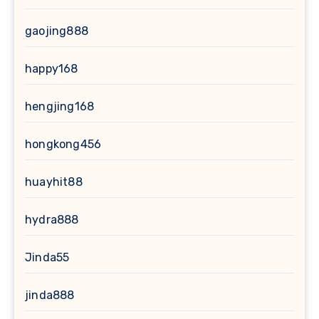
gaojing888
happy168
hengjing168
hongkong456
huayhit88
hydra888
Jinda55
jinda888