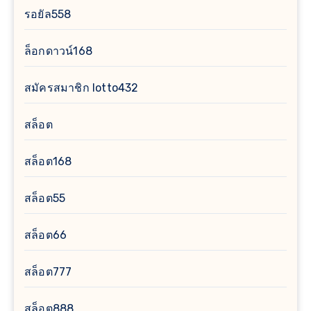
รอยัล558
ล็อกดาวน์168
สมัครสมาชิก lotto432
สล็อต
สล็อต168
สล็อต55
สล็อต66
สล็อต777
สล็อต888