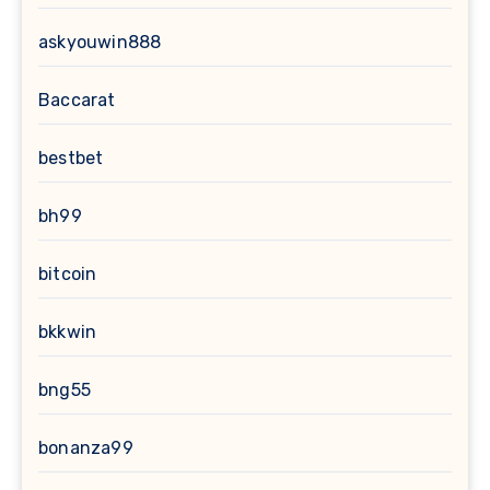
askyouwin888
Baccarat
bestbet
bh99
bitcoin
bkkwin
bng55
bonanza99