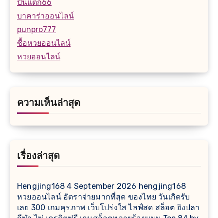
ปั่นแตก66
บาคาร่าออนไลน์
punpro777
ซื้อหวยออนไลน์
หวยออนไลน์
ความเห็นล่าสุด
เรื่องล่าสุด
Hengjing168 4 September 2026 hengjing168
หวยออนไลน์ อัตราจ่ายมากที่สุด ของไทย วันเกิดรับ
เลย 300 เกมคุรภาพ เว็บโปร่งใส ไลฟ์สด สล็อต ยิงปลา