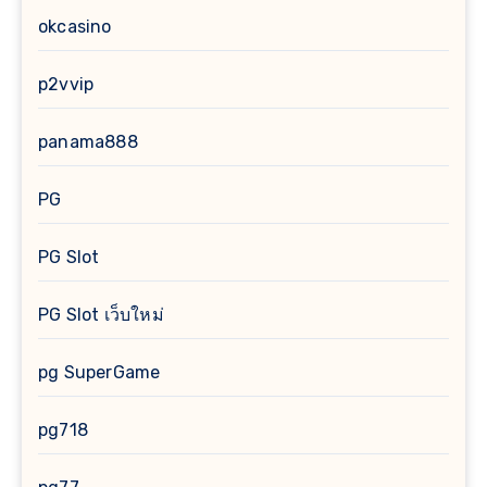
okcasino
p2vvip
panama888
PG
PG Slot
PG Slot เว็บใหม่
pg SuperGame
pg718