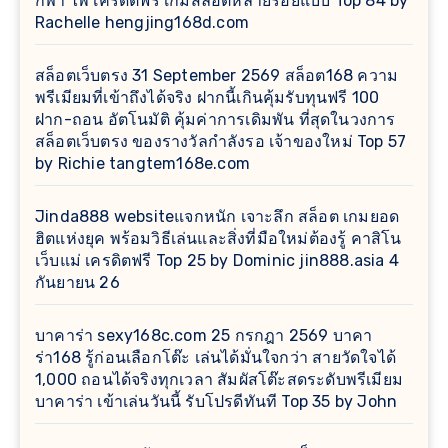
กีฬา ไพ่ เครดิตฟรี เกมสล็อตหลายร้อยแบบ Top 84 by
Rachelle hengjing168d.com
สล็อตเว็บตรง 31 September 2569 สล็อต168 ความ
พรีเมียมที่เข้าถึงได้จริง ฝากนี้เกินคุ้มรับทุนฟรี 100
ฝาก-ถอน อัตโนมัติ คุ้มค่าการเดิมพัน ที่สุดในวงการ
สล็อตเว็บตรง ของรางวัลกำลังรอ เจ้าของใหม่ Top 57
by Richie tangtem168e.com
Jinda888 websiteแจกหนัก เจาะลึก สล็อต เกมยอด
ฮิตแห่งยุค พร้อมวิธีเล่นและสิ่งที่มือใหม่ต้องรู้ คาสิโน
เว็บแม่ เครดิตฟรี Top 25 by Dominic jin888.asia 4
กันยายน 26
บาคาร่า sexy168c.com 25 กรกฎา 2569 บาคา
ร่า168 รู้ก่อนเลือกโต๊ะ เล่นได้มั่นใจกว่า สายวัดใจได้
1,000 ถอนได้จริงทุกเวลา สัมผัสโต๊ะสดระดับพรีเมียม
บาคาร่า เข้าเล่นวันนี้ รับโปรดีทันที Top 35 by John