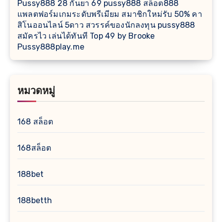
Pussy888 28 กันยา 69 pussy888 สล็อต888
แพลตฟอร์มเกมระดับพรีเมียม สมาชิกใหม่รับ 50% คา
สิโนออนไลน์ 5ดาว สวรรค์ของนักลงทุน pussy888
สมัครไว เล่นได้ทันที Top 49 by Brooke
Pussy888play.me
หมวดหมู่
168 สล็อต
168สล็อต
188bet
188betth