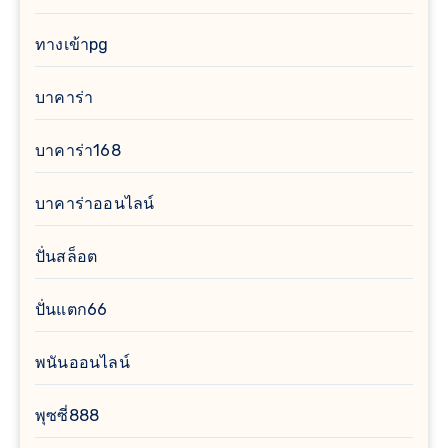
ทางเข้าpg
บาคาร่า
บาคาร่า168
บาคาร่าออนไลน์
ปั่นสล็อต
ปั่นแตก66
พนันออนไลน์
พุซซี่888