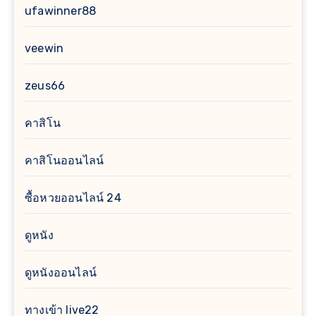
ufawinner88
veewin
zeus66
คาสิโน
คาสิโนออนไลน์
ซื้อหวยออนไลน์ 24
ดูหนัง
ดูหนังออนไลน์
ทางเข้า live22