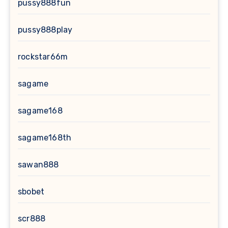
pussy888fun
pussy888play
rockstar66m
sagame
sagame168
sagame168th
sawan888
sbobet
scr888