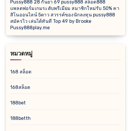
Pussy888 28 กันยา 69 pussy888 สล็อต888
แพลตฟอร์มเกมระดับพรีเมียม สมาชิกใหม่รับ 50% คา
สิโนออนไลน์ 5ดาว สวรรค์ของนักลงทุน pussy888
สมัครไว เล่นได้ทันที Top 49 by Brooke
Pussy888play.me
หมวดหมู่
168 สล็อต
168สล็อต
188bet
188betth