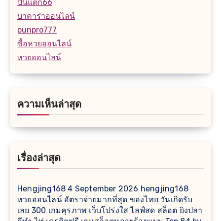
ปั่นแตก66
บาคาร่าออนไลน์
punpro777
ซื้อหวยออนไลน์
หวยออนไลน์
ความเห็นล่าสุด
เรื่องล่าสุด
Hengjing168 4 September 2026 hengjing168
หวยออนไลน์ อัตราจ่ายมากที่สุด ของไทย วันเกิดรับ
เลย 300 เกมคุรภาพ เว็บโปร่งใส ไลฟ์สด สล็อต ยิงปลา