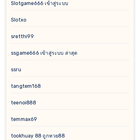
Slotgame666 เข้าสู่ระบบ
Slotxo
sretthi99
ssgame666 เข้าสู่ระบบ ล่าสุด
ssru
tangtem168
teenoi888
temmax69
tookhuay 88 ถูกหวย88