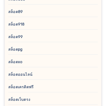
สล็อต89
สล็อต918
สล็อต99
สล็อตpg
สล็อตxo
สล็อตออนไลน์
สล็อตเครดิตฟรี
สล็อตเว็บตรง