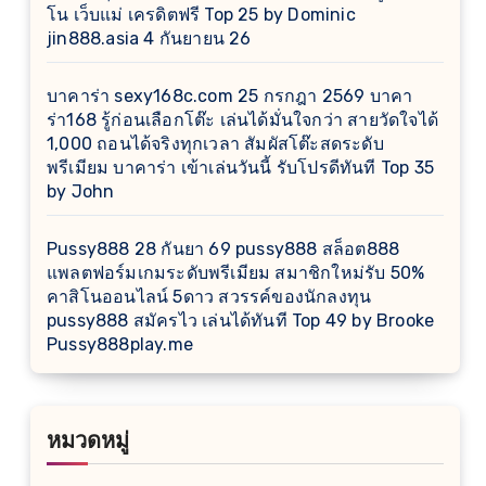
โน เว็บแม่ เครดิตฟรี Top 25 by Dominic
jin888.asia 4 กันยายน 26
บาคาร่า sexy168c.com 25 กรกฎา 2569 บาคา
ร่า168 รู้ก่อนเลือกโต๊ะ เล่นได้มั่นใจกว่า สายวัดใจได้
1,000 ถอนได้จริงทุกเวลา สัมผัสโต๊ะสดระดับ
พรีเมียม บาคาร่า เข้าเล่นวันนี้ รับโปรดีทันที Top 35
by John
Pussy888 28 กันยา 69 pussy888 สล็อต888
แพลตฟอร์มเกมระดับพรีเมียม สมาชิกใหม่รับ 50%
คาสิโนออนไลน์ 5ดาว สวรรค์ของนักลงทุน
pussy888 สมัครไว เล่นได้ทันที Top 49 by Brooke
Pussy888play.me
หมวดหมู่