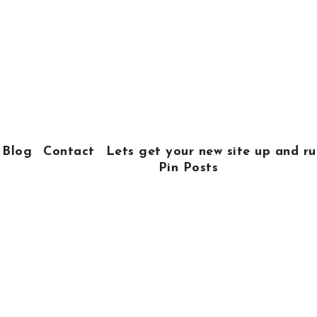
Blog
Contact
Lets get your new site up and ru
Pin Posts