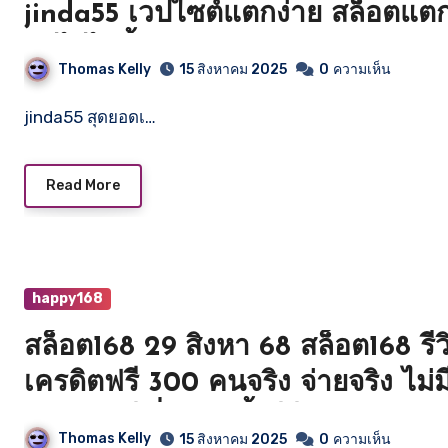
jinda55 เวปไซต์แตกง่าย สล็อตแตกง่
กำไรไม่อั้น 28 ต.ค. 2568 casino o
Thomas Kelly
15 สิงหาคม 2025
0
ความเห็น
jinda55 สุดยอดเ…
Read More
happy168
สล็อต168 29 สิงหา 68 สล็อต168 รีว
เครดิตฟรี 300 คนจริง จ่ายจริง ไม่มีบิด หวยออนไลน์ ให้บาทแพ
เครดิตฟรี ปั่นแฮปปี้ ชีวีเลิกจน T
Thomas Kelly
15 สิงหาคม 2025
0
ความเห็น