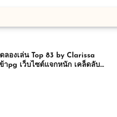
ดลองเล่น Top 83 by Clarissa
้าpg เว็บไซต์แจกหนัก เคล็ดลับ
EP 25