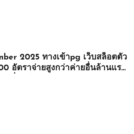
mber 2025 ทางเข้าpg เว็บสล็อตตัว
300 อัตราจ่ายสูงกว่าค่ายอื่นล้านแรก
ยว เปลี่ยนชีวิต Top 58 by Ludie