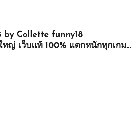
8 by Collette funny18
ใหญ่ เว็บแท้ 100% แตกหนักทุกเกม
G 2568 casino