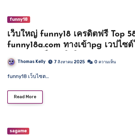
funny18
เว็บใหญ่ funny18 เครดิตฟรี Top 5
funny18a.com ทางเข้าpg เวปไซต์
ฝาก-ถอนเร็วทันใจใน 10 วิ 24 AU
Thomas Kelly
7 สิงหาคม 2025
0
ความเห็น
funny18 เว็บไซต…
Read More
sagame