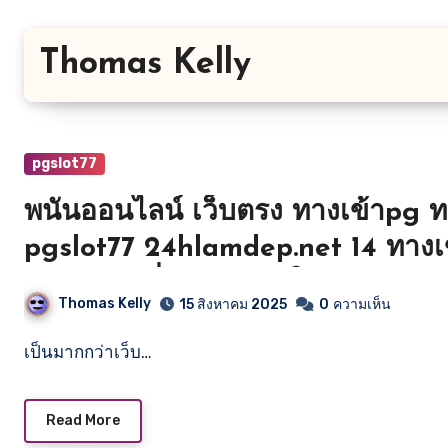
Thomas Kelly
pgslot77
พนันออนไลน์ เว็บตรง ทางเข้าpg ท
pgslot77 24hlamdep.net 14 ทางเข
PGSLOT ที่นักพนันมือใหม่ควรรู้ S
Thomas Kelly
15 สิงหาคม 2025
0
ความเห็น
เป็นมากกว่าเว็บ…
Read More