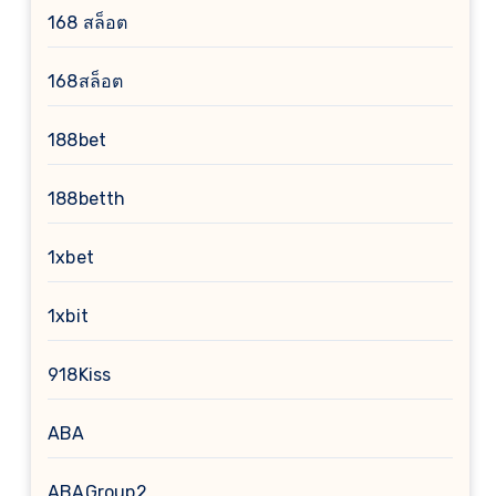
168 สล็อต
168สล็อต
188bet
188betth
1xbet
1xbit
918Kiss
ABA
ABAGroup2