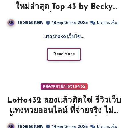
ใหม่ล่าสุด Top 43 by Becky
webตรง เว็บแทงบอล อันดับ 1
Thomas Kelly
18 พฤศจิกายน 2025
0
ความเห็น
ของไทย ราคาน้ำดีที่สุดในปี 2025
ufasnake เว็บไซ…
20 พ.ย. 2025 พนันออนไลน์
Read More
สมัครสมาชิก lotto432
Lotto432 ลองแล้วติดใจ! รีวิวเว็บ
แทงหวยออนไลน์ ที่จ่ายจริง ไม่มี
อั้น 6 พฤศจิกายน 2568 เว็บ ใหญ่
Thomas Kelly
14 พฤศจิกายน 2025
0
ความเห็น