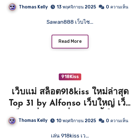
Mary Sawan-888 ให้ค่าคอม 1%
Thomas Kelly
13 พฤศจิกายน 2025
0
ความเห็น
ดีจนติดหน้า 1 google ยอดเล็ก
Sawan888 เว็บไซ…
ยอดใหญ่ โอนทันที sawan888
เครดิตฟรี สมัครเลย แจ็คพอตกำ
Read More
ลังรอคุณ 16 ม.ค. 68
918Kiss
เว็บแม่ สล็อต918kiss ใหม่ล่าสุด
Top 31 by Alfonso เว็บใหญ่ เว็บ
สล็อต ที่มาแรงที่สุดตอนนี้ ใครยัง
Thomas Kelly
10 พฤศจิกายน 2025
0
ความเห็น
ไม่ลองถือว่าพลาด
เล่น 918kiss เว…
918kissauto.zone 24 DEC 2025