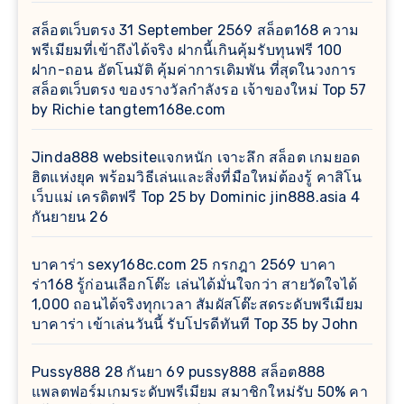
สล็อตเว็บตรง 31 September 2569 สล็อต168 ความ
พรีเมียมที่เข้าถึงได้จริง ฝากนี้เกินคุ้มรับทุนฟรี 100
ฝาก-ถอน อัตโนมัติ คุ้มค่าการเดิมพัน ที่สุดในวงการ
สล็อตเว็บตรง ของรางวัลกำลังรอ เจ้าของใหม่ Top 57
by Richie tangtem168e.com
Jinda888 websiteแจกหนัก เจาะลึก สล็อต เกมยอด
ฮิตแห่งยุค พร้อมวิธีเล่นและสิ่งที่มือใหม่ต้องรู้ คาสิโน
เว็บแม่ เครดิตฟรี Top 25 by Dominic jin888.asia 4
กันยายน 26
บาคาร่า sexy168c.com 25 กรกฎา 2569 บาคา
ร่า168 รู้ก่อนเลือกโต๊ะ เล่นได้มั่นใจกว่า สายวัดใจได้
1,000 ถอนได้จริงทุกเวลา สัมผัสโต๊ะสดระดับพรีเมียม
บาคาร่า เข้าเล่นวันนี้ รับโปรดีทันที Top 35 by John
Pussy888 28 กันยา 69 pussy888 สล็อต888
แพลตฟอร์มเกมระดับพรีเมียม สมาชิกใหม่รับ 50% คา