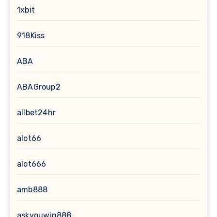
1xbit
918Kiss
ABA
ABAGroup2
allbet24hr
alot66
alot666
amb888
askyouwin888