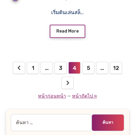
3M โจ๊กเกอร์123 สมัครรับเลย
เริ่มต้นเล่นสล็…
5,000 Top 10 by Jannie
joker123auto.win 8 กันยายน
Read More
2568
Posts
1
…
3
4
5
…
12
pagination
หน้าก่อนหน้า
—
หน้าถัดไป »
ค้นหา
สำหรับ: