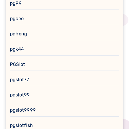
pg99
pgceo
pgheng
pgk44
PGSlot
pgslot77
pgslot99
pgslot9999
pgslotfish