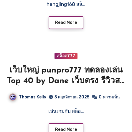
hengjing168 สล็…
December 68 พนันออนไลน์
Read More
สล็อต777
เว็บใหญ่ punpro777 ทดลองเล่น
Top 40 by Dane เว็บตรง รีวิวสด
สล็อต รับเครดิตฟรี แล้วถอนจริง
Thomas Kelly
5 พฤศจิกายน 2025
0
ความเห็น
ได้เท่าไหร่ Punpro777.ceo 15
เล่นเกมกับ สล็อ…
December 25 คาสิโน
Read More