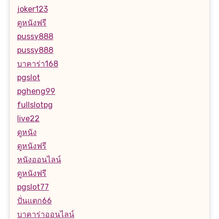
joker123
ดูหนังฟรี
pussy888
pussy888
บาคาร่า168
pgslot
pgheng99
fullslotpg
live22
ดูหนัง
ดูหนังฟรี
หนังออนไลน์
ดูหนังฟรี
pgslot77
ปั่นแตก66
บาคาร่าออนไลน์