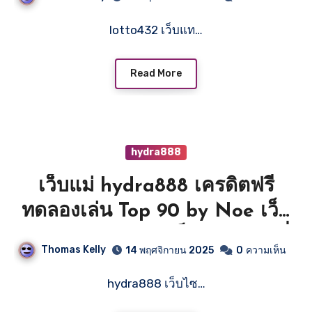
พนันออนไลน์ เว็บเปิดใหม่ เครดิต
lotto432 เว็บแท…
ฟรี Top 69 by Harvey
Read More
hydra888
เว็บแม่ hydra888 เครดิตฟรี
ทดลองเล่น Top 90 by Noe เว็บ
แตกง่าย รวมเกมสล็อตยอดฮิต ที่
Thomas Kelly
14 พฤศจิกายน 2025
0
ความเห็น
มือใหม่ต้องลองเล่นสักครั้ง 29
hydra888 เว็บไซ…
November 25 คาสิโนออนไลน์