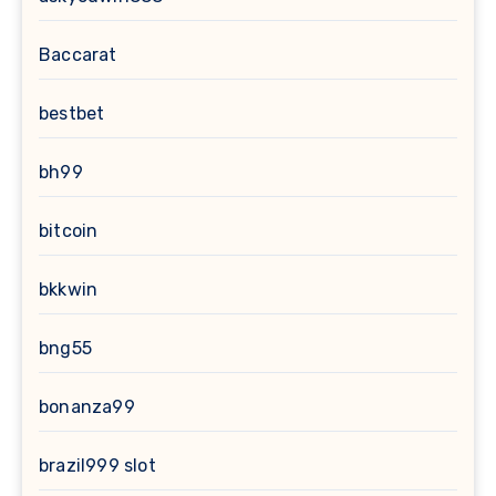
Baccarat
bestbet
bh99
bitcoin
bkkwin
bng55
bonanza99
brazil999 slot