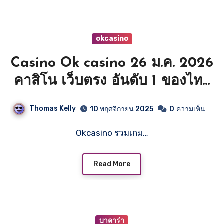
okcasino
Casino Ok casino 26 ม.ค. 2026
คาสิโน เว็บตรง อันดับ 1 ของไทย
แฟร์ คืนยอดเสียทุกยอด ยูสเดียว
Thomas Kelly
10 พฤศจิกายน 2025
0
ความเห็น
เล่นได้ทั้ง สล็อต บาคาร่า เล่นเสีย
Okcasino รวมเกม…
หายห่วง ได้คืนทุกยอด okcasino
เว็บ All in one Top 32 by Lori
Read More
บาคาร่า