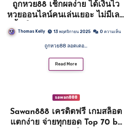
ถูกหวย88 เช็กผลง่าย ได้เงินไว
หวยออนไลน์คนเล่นเยอะ ไม่มีเลข
อั้น ให้บาทละ 1,000 ถูกหวย88
Thomas Kelly
13 พฤศจิกายน 2025
0
ความเห็น
ครองใจคอหวยทั่วประเทศ Top 41
ถูกหวย88 ลอตเตอ…
by Franziska tookhuay88 26
January 25
Read More
sawan888
Sawan888 เครดิตฟรี เกมสล็อต
แตกง่าย จ่ายทุกยอด Top 70 by