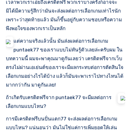
เวลาพวกเราเอ่ยถึงเครดิตฟรี พวกเราบางครั้งก็อาจจะ
มิได้มีความรู้สึกว่ามันจะส่งผลต่อการเลือกเกมเท่าไรนัก
เพราะว่าสุดท้ายแล้ว มันก็ขึ้นอยู่กับความชอบหรือความ
พึงพอใจของพวกเราเป็นหลัก
แต่ความจริงแล้วนั้น มันส่งผลต่อการเลือกเกม
puntaek77 ของเราแบบไม่ทันรู้ตัวเลยล่ะครับผม ใน
บทความนี้ ผมจะพาคุณมาดูกันเลยว่า เครดิตฟรีจากเว็บ
ตรงไม่ผ่านเอเย่นต์ของเราจะมีผลกระทบต่อการตัดสินใจ
เลือกเกมอย่างไรได้บ้าง แล้วก็มันจะพาเราไปทางไหนได้
มากกว่ากัน มาดูกันเลย!
ถ้าเกิดรับเครดิตฟรีจาก puntaek77 จะมีผลต่อการ
เลือกเกมแบบไหน?
การมีเครดิตฟรีบนปั่นแตก77 จะส่งผลต่อการเลือกเกม
แบบไหน? แน่นอนว่า มันไม่ใช่แค่การเพิ่มยอดให้เล่น