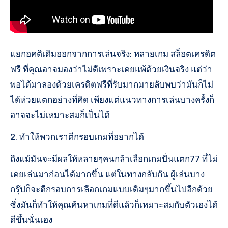
แยกอคติเดิมออกจากการเล่นจริง: หลายเกม สล็อตเครดิต
ฟรี ที่คุณอาจมองว่าไม่ดีเพราะเคยแพ้ด้วยเงินจริง แต่ว่า
พอได้มาลองด้วยเครดิตฟรีที่รับมากมายลับพบว่ามันก็ไม่
ได้ห่วยแตกอย่างที่คิด เพียงแต่แนวทางการเล่นบางครั้งก็
อาจจะไม่เหมาะสมก็เป็นได้
2. ทำให้พวกเราตีกรอบเกมที่อยากได้
ถึงแม้มันจะมีผลให้หลายๆคนกล้าเลือกเกมปั่นแตก77 ที่ไม่
เคยเล่นมาก่อนได้มากขึ้น แต่ในทางกลับกัน ผู้เล่นบาง
กรุ๊ปก็จะตีกรอบการเลือกเกมแบบเดิมๆมากขึ้นไปอีกด้วย
ซึ่งมันก็ทำให้คุณค้นหาเกมที่ดีแล้วก็เหมาะสมกับตัวเองได้
ดีขึ้นนั่นเอง