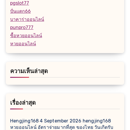
pgslot77
ปั่นแตก66
บาคาร่าออนไลน์
punpro777
ซื้อหวยออนไลน์
หวยออนไลน์
ความเห็นล่าสุด
เรื่องล่าสุด
Hengjing168 4 September 2026 hengjing168
หวยออนไลน์ อัตราจ่ายมากที่สุด ของไทย วันเกิดรับ