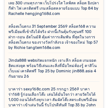
เลย 300 เกมคุรภาพ เว็บโปร่งใส ไลฟ์สด สล็อต ยิงปลา
กีฬา ไพ่ เครดิตฟรี เกมสล็อตหลายร้อยแบบ Top 84 by
Rachelle hengjing168d.com
สล็อตเว็บตรง 31 September 2569 สล็อต168 ความ
พรีเมียมที่เข้าถึงได้จริง ฝากนี้เกินคุ้มรับทุนฟรี 100
ฝาก-ถอน อัตโนมัติ คุ้มค่าการเดิมพัน ที่สุดในวงการ
สล็อตเว็บตรง ของรางวัลกำลังรอ เจ้าของใหม่ Top 57
by Richie tangtem168e.com
Jinda888 websiteแจกหนัก เจาะลึก สล็อต เกมยอด
ฮิตแห่งยุค พร้อมวิธีเล่นและสิ่งที่มือใหม่ต้องรู้ คาสิโน
เว็บแม่ เครดิตฟรี Top 25 by Dominic jin888.asia 4
กันยายน 26
บาคาร่า sexy168c.com 25 กรกฎา 2569 บาคา
ร่า168 รู้ก่อนเลือกโต๊ะ เล่นได้มั่นใจกว่า สายวัดใจได้
1,000 ถอนได้จริงทุกเวลา สัมผัสโต๊ะสดระดับพรีเมียม
บาคาร่า เข้าเล่นวันนี้ รับโปรดีทันที Top 35 by John