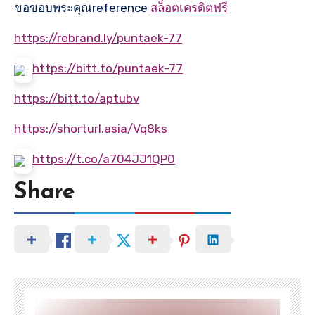
ขอขอบพระคุณreference
สล็อตเครดิตฟรี
https://rebrand.ly/puntaek-77
https://bitt.to/puntaek-77
https://bitt.to/aptubv
https://shorturl.asia/Vq8ks
https://t.co/a704JJ1QP0
Share