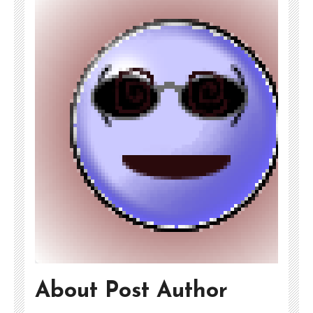
About Post Author