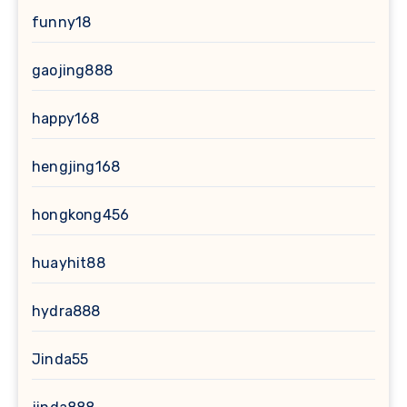
funny18
gaojing888
happy168
hengjing168
hongkong456
huayhit88
hydra888
Jinda55