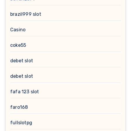
brazil999 slot
Casino
coke55
debet slot
debet slot
fafa 123 slot
faro168
fullslotpg