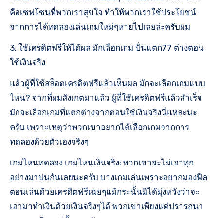
คือเซฟโซนที่พวกเราสุขใจ ทำให้พวกเราใช้ประโยชน์
จากการได้ทดลองเล่นเกมใหม่ๆหายไปเลยล่ะครับผม
3. ใช้เครดิตฟรีให้ได้ผล มักเลือกเกม ปั่นแตก77 ต่างตอน
ใช้เงินจริง
แล้วผู้ที่ใช้สล็อตเครดิตฟรีแล้วเห็นผล มักจะเลือกเกมแบบ
ไหน? จากที่ผมสังเกตมาแล้ว ผู้ที่ใช้เครดิตฟรีแล้วสำเร็จ
มักจะเลือกเกมที่แตกต่างจากตอนใช้เงินจริงนี่แหละนะ
ครับ เพราะเหตุว่าพวกเขาอยากได้เลือกเกมจากการ
ทดลองด้วยตัวเองจริงๆ
เกมไหนทดลอง เกมไหนเงินจริง: พวกเขาจะไม่เอาทุก
อย่างมาปนกันเลยนะครับ บางเกมเล่นเพราะอยากมองฟีล
ตอนเล่นด้วยเครดิตฟรีเฉยๆแม้กระนั้นมิได้มุ่งหวังว่าจะ
เอามาทำเงินด้วยเงินจริงๆได้ พวกเขาเพียงแค่ปรารถนา