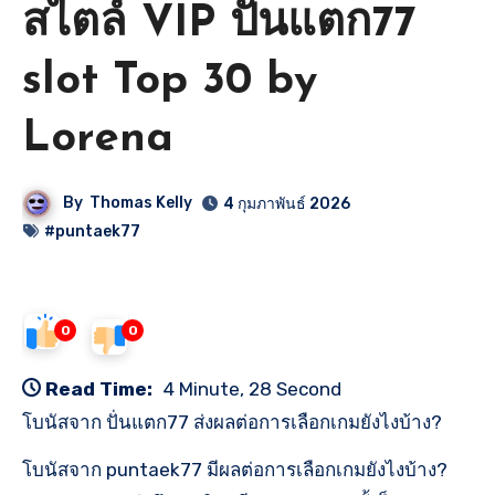
สไตล์ VIP ปั่นแตก77
slot Top 30 by
Lorena
By
Thomas Kelly
4 กุมภาพันธ์ 2026
#puntaek77
0
0
Read Time:
4 Minute, 28 Second
โบนัสจาก ปั่นแตก77 ส่งผลต่อการเลือกเกมยังไงบ้าง?
โบนัสจาก puntaek77 มีผลต่อการเลือกเกมยังไงบ้าง?