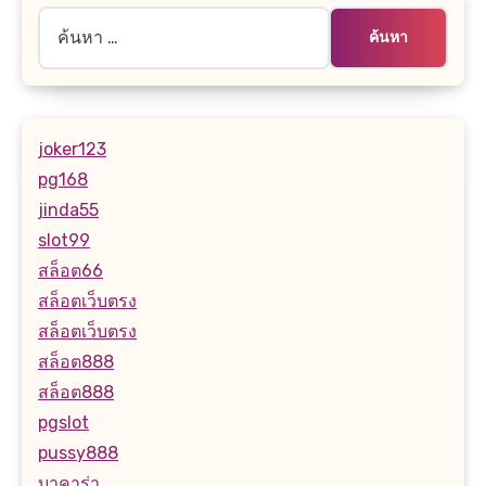
ค้นหา
สำหรับ:
joker123
pg168
jinda55
slot99
สล็อต66
สล็อตเว็บตรง
สล็อตเว็บตรง
สล็อต888
สล็อต888
pgslot
pussy888
บาคาร่า