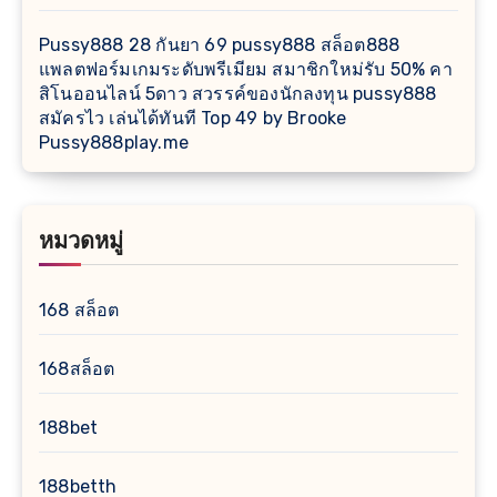
Pussy888 28 กันยา 69 pussy888 สล็อต888
แพลตฟอร์มเกมระดับพรีเมียม สมาชิกใหม่รับ 50% คา
สิโนออนไลน์ 5ดาว สวรรค์ของนักลงทุน pussy888
สมัครไว เล่นได้ทันที Top 49 by Brooke
Pussy888play.me
หมวดหมู่
168 สล็อต
168สล็อต
188bet
188betth