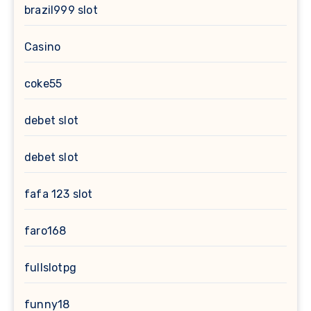
brazil999 slot
Casino
coke55
debet slot
debet slot
fafa 123 slot
faro168
fullslotpg
funny18