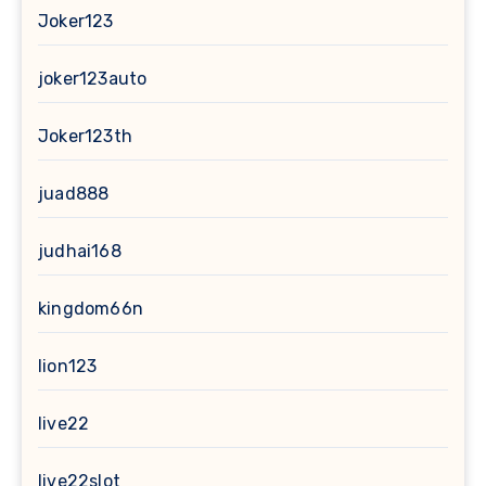
Joker123
joker123auto
Joker123th
juad888
judhai168
kingdom66n
lion123
live22
live22slot