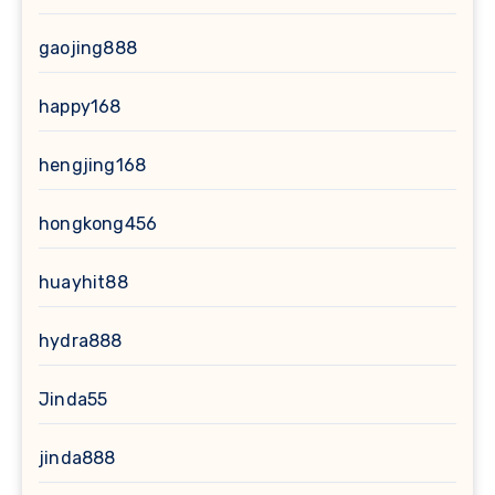
gaojing888
happy168
hengjing168
hongkong456
huayhit88
hydra888
Jinda55
jinda888