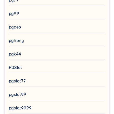
pg77
pg99
pgceo
pgheng
pgk44
PGSlot
pgslot77
pgslot99
pgslot9999