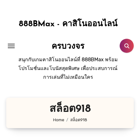
Skip
to
content
888BMax - คาสิโนออนไลน์
ครบวงจร
สนุกกับเกมคาสิโนออนไลน์ที่ 888BMax พร้อม
โปรโมชั่นและโบนัสสุดพิเศษ เพื่อประสบการณ์
การเล่นที่ไม่เหมือนใคร
สล็อต918
Home
สล็อต918