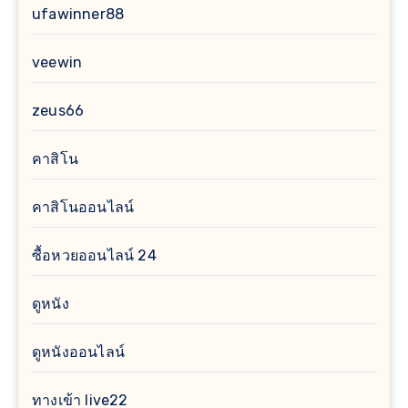
ufawinner88
veewin
zeus66
คาสิโน
คาสิโนออนไลน์
ซื้อหวยออนไลน์ 24
ดูหนัง
ดูหนังออนไลน์
ทางเข้า live22