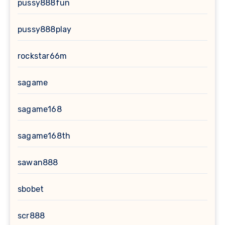
pussy888fun
pussy888play
rockstar66m
sagame
sagame168
sagame168th
sawan888
sbobet
scr888