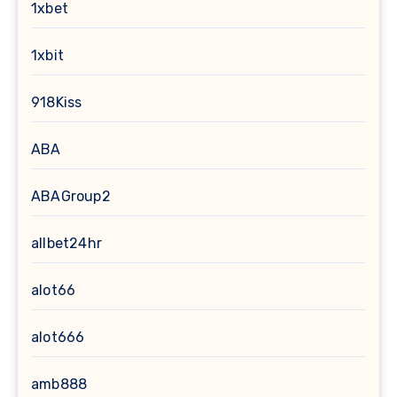
1xbet
1xbit
918Kiss
ABA
ABAGroup2
allbet24hr
alot66
alot666
amb888