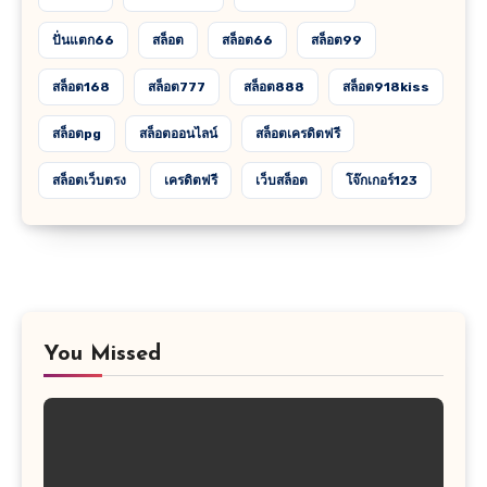
ปั่นแตก66
สล็อต
สล็อต66
สล็อต99
สล็อต168
สล็อต777
สล็อต888
สล็อต918kiss
สล็อตpg
สล็อตออนไลน์
สล็อตเครดิตฟรี
สล็อตเว็บตรง
เครดิตฟรี
เว็บสล็อต
โจ๊กเกอร์123
You Missed